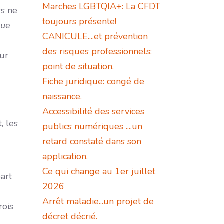
Marches LGBTQIA+: La CFDT
rs ne
toujours présente!
gue
CANICULE....et prévention
des risques professionnels:
eur
point de situation.
Fiche juridique: congé de
naissance.
Accessibilité des services
, les
publics numériques ....un
retard constaté dans son
application.
e
Ce qui change au 1er juillet
part
2026
Arrêt maladie...un projet de
rois
décret décrié.