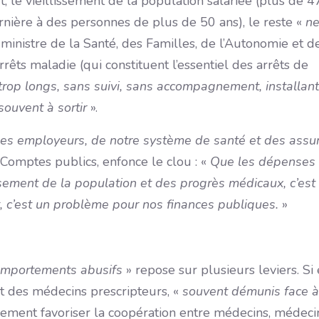
, le vieillissement de la population salariée (plus de 
rnière à des personnes de plus de 50 ans), le reste «
n
, ministre de la Santé, des Familles, de l’Autonomie et d
êts maladie (qui constituent l’essentiel des arrêts de
 trop longs, sans suivi, sans accompagnement, installant
souvent à sortir
».
des employeurs, de notre système de santé et des assu
 Comptes publics, enfonce le clou : «
Que les dépenses
sement de la population et des progrès médicaux, c’est
, c’est un problème pour nos finances publiques.
»
comportements abusifs
» repose sur plusieurs leviers. Si 
 des médecins prescripteurs, «
souvent démunis
face à
lement favoriser la coopération entre médecins, médeci