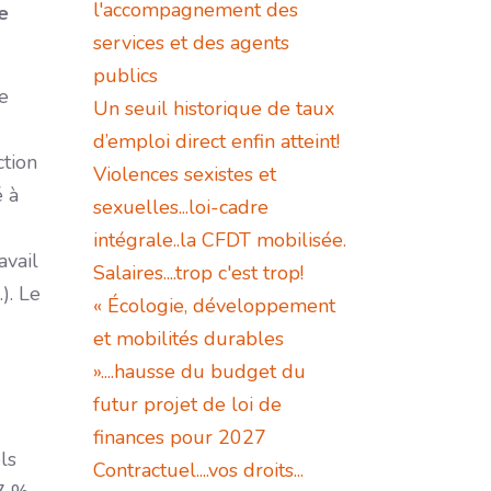
l'accompagnement des
e
services et des agents
publics
e
Un seuil historique de taux
d’emploi direct enfin atteint!
ction
Violences sexistes et
é à
sexuelles...loi-cadre
intégrale..la CFDT mobilisée.
avail
Salaires....trop c'est trop!
). Le
« Écologie, développement
et mobilités durables
»....hausse du budget du
futur projet de loi de
finances pour 2027
ls
Contractuel....vos droits...