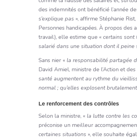
comme la hausse des salaires et, surtout
des indemnités ont bénéficié l’année de
s’explique pas
», affirme Stéphanie Rist
Personnes handicapées. À propos des arr
travail), elle estime que «
certains sont
salarié dans une situation dont il peine 
Sans nier «
la responsabilité partagée 
David Amiel, ministre de l’Action et des
santé augmentent au rythme du vieillis
normal ; qu’elles explosent brutalement
Le renforcement des contrôles
Selon la ministre, «
la lutte contre les 
préconise un meilleur accompagnement
certaines situations
», elle souhaite éga